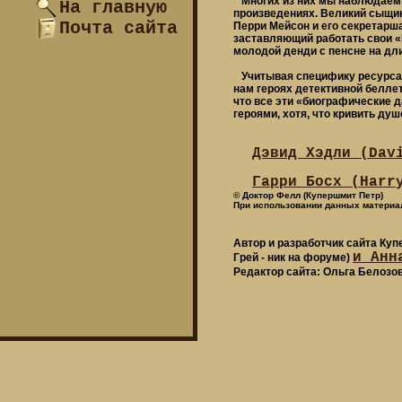
Многих из них мы наблюдаем в
На главную
произведениях. Великий сыщик
Почта сайта
Перри Мейсон и его секретарш
заставляющий работать свои «l
молодой денди с пенсне на дли
Учитывая специфику ресурса,
нам героях детективной белле
что все эти «биографические 
героями, хотя, что кривить душ
Дэвид Хэдли (Dav
Гарри Босх (Harr
© Доктор Фелл (Купершмит Петр)
При использовании данных материал
Автор и разработчик сайта Ку
и Анн
Грей - ник на форуме)
Редактор сайта: Ольга Белозо