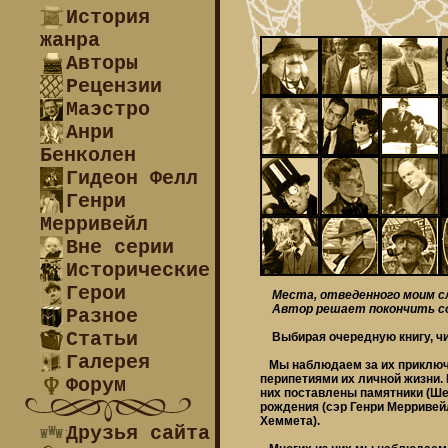
История
жанра
Авторы
Рецензии
Маэстро
Анри
Бенколен
Гидеон Фелл
Генри
Мерривейл
Вне серии
Исторические
Герои
Места, отведенного моим слов
Автор решает покончить со
Разное
Статьи
Выбирая очередную книгу, чи
Галерея
Мы наблюдаем за их приключен
перипетиями их личной жизни.
Форум
них поставлены памятники (Шер
рождения (сэр Генри Мерривей
Хеммета).
Друзья сайта