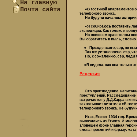
На главную
Почта сайта
«В гостиной апартаментов от
телефоного звонка.
Не будучи началом истории, 
«Я собираюсь поставить лампу
экспедиции. Как только я войду 
На внешнем краю толпы послы
Вы обратитесь в пыль, словно 
« - Прежде всего, сэр, не выз
Так же установлено, сэр, что
Но, к сожалению, сэр, леди Х
«Я видела, как она только что
Рецензия
Это произведение, написанное
преступлений. Расследование в
встречается у Д.Д.Карра в кни
захватывает читателя «В гост
телефонного звонка. Не будучи
Итак, Египет 1934 год. Время
вывозились из Египта. И мног
зловещем фоне главная героиня
слова проклятий и фразу: «эта