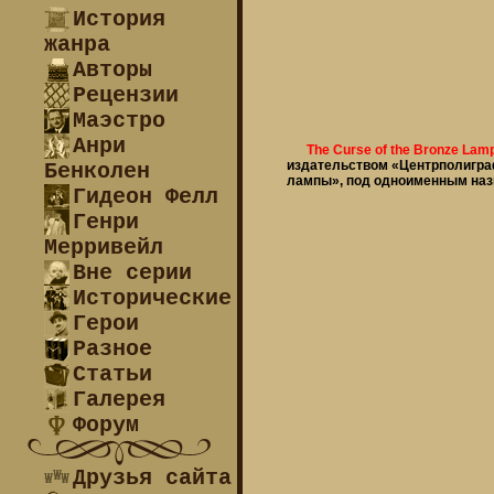
История
жанра
Авторы
Рецензии
Маэстро
Анри
The Curse of the Bronze Lamp
издательством «Центрполиграф
Бенколен
лампы», под одноименным наз
Гидеон Фелл
Генри
Мерривейл
Вне серии
Исторические
Герои
Разное
Статьи
Галерея
Форум
Друзья сайта