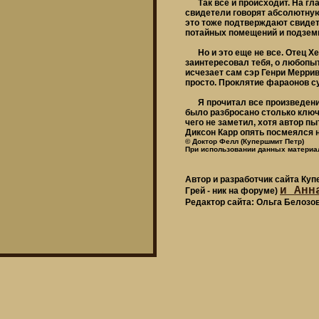
Так все и происходит. На гла
свидетели говорят абсолютную 
это тоже подтверждают свидете
потайных помещений и подзем
Но и это еще не все. Отец Хел
заинтересовал тебя, о любопыт
исчезает сам сэр Генри Мерриве
просто. Проклятие фараонов су
Я прочитал все произведения Д
было разбросано столько ключе
чего не заметил, хотя автор пы
Диксон Карр опять посмеялся н
© Доктор Фелл (Купершмит Петр)
При использовании данных материал
Автор и разработчик сайта Ку
и Анн
Грей - ник на форуме)
Редактор сайта: Ольга Белозо