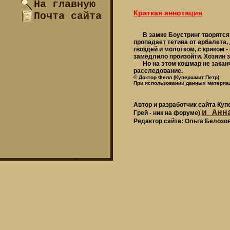
На главную
Краткая аннотация
Почта сайта
В замке Боустринг творятся р
пропадает тетива от арбалета, 
гвоздей и молотком, с криком 
замедлило произойти. Хозяин з
Но на этом кошмар не заканчи
расследование.
© Доктор Фелл (Купершмит Петр)
При использовании данных материал
Автор и разработчик сайта Ку
и Анн
Грей - ник на форуме)
Редактор сайта: Ольга Белозо