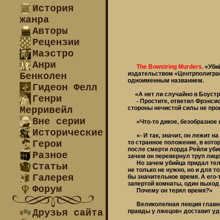
История
жанра
Авторы
Рецензии
Маэстро
Анри
The Bowstring Murders.
«Уби
издательством «Центрполиграф
Бенколен
одноименным названием.
Гидеон Фелл
«А нет ли случайно в Боустри
Генри
- Простите, ответил Фрэнсис 
Мерривейл
стороны нечистой силы не прои
Вне серии
«Что-то дикое, безобразное и
Исторические
«- И так, значит, он лежит на 
Герои
то странное положение, в кото
после смерти лорда Рейли убий
Разное
зачем он перевернул труп лицом
Но зачем убийца придал телу 
Статьи
не только не нужно, но и для 
Галерея
бы значительное время. А его-т
запертой комнаты, один выход 
Форум
Почему он терял время?»
Великолепная лекция главног
Друзья сайта
правды у лжецов» доставит уд