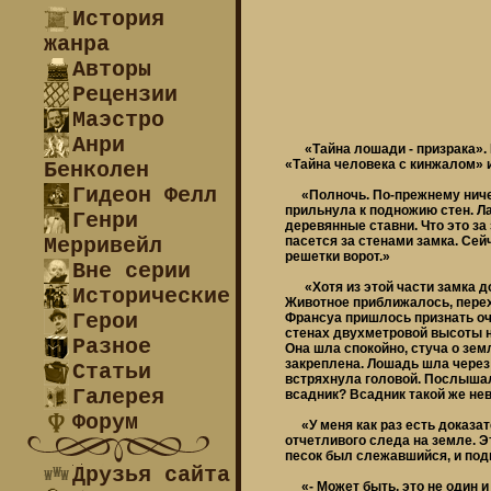
История
жанра
Авторы
Рецензии
Маэстро
Анри
«Тайна лошади - призрака».
«Тайна человека с кинжалом» 
Бенколен
Гидеон Фелл
«Полночь. По-прежнему ничего
прильнула к подножию стен. Л
Генри
деревянные ставни. Что это за 
Мерривейл
пасется за стенами замка. Сей
решетки ворот.»
Вне серии
«Хотя из этой части замка дор
Исторические
Животное приближалось, перехо
Герои
Франсуа пришлось признать оч
стенах двухметровой высоты н
Разное
Она шла спокойно, стуча о зем
закреплена. Лошадь шла через
Статьи
встряхнула головой. Послышалс
Галерея
всадник? Всадник такой же нев
Форум
«У меня как раз есть доказате
отчетливого следа на земле. Э
песок был слежавшийся, и подк
Друзья сайта
«- Может быть, это не один и 