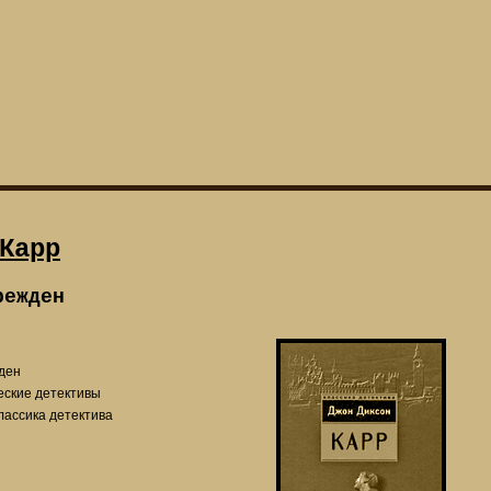
Карр
режден
ден
еские детективы
лассика детектива