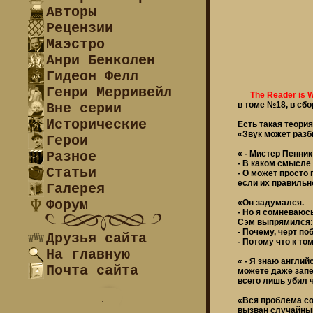
Авторы
Рецензии
Маэстро
Анри Бенколен
Гидеон Фелл
Генри Мерривейл
The Reader is 
в томе №18, в сб
Вне серии
Исторические
Есть такая теори
«Звук может разби
Герои
Разное
« - Мистер Пенник
- В каком смысле
Статьи
- О может просто 
если их правильн
Галерея
Форум
«Он задумался.
- Но я сомневаюсь
Сэм выпрямился:
- Почему, черт по
Друзья сайта
- Потому что к т
На главную
« - Я знаю англи
Почта сайта
можете даже запе
всего лишь убил ч
«Вся проблема сос
вызван случайным