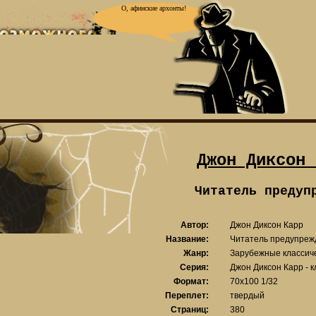
О, афинские архонты!
Джон Диксон 
Читатель предуп
Автор:
Джон Диксон Карр
Название:
Читатель предупреж
Жанр:
Зарубежные классич
Серия:
Джон Диксон Карр - к
Формат:
70x100 1/32
Переплет:
твердый
Страниц:
380