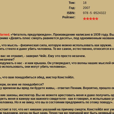
Том:
18
Год:
2007
ISBN:
978 -5 -9524322
Рейтинг:
*****
Warned.
«Читатель предупрежден». Произведение написано в 1939 году. 
орнике «Девять плюс смерть равняется десять», под одноименным назван
я, что мысль - физическая сила, которую можно использовать как оружие.
ть стекло и даже убить человека. То же самое, естественно, относится и 
 вас не отравит, - заверил Чейс. Ему это просто незачем.
 незачем?
подумать о нас - и нам крышка. Он утверждает, что волны наших мыслей об
о использовать, они могут убить человека».
, что вам понадобиться обед, мистер Констейбл.
бери, он мне не понадобится?
ому времени вы вряд ли будете живы, - ответил Пенник. Вероятно, прошло
йские законы, инспектор. Вы не можете арестовать меня и даже получить о
реть меня в камеру как важного свидетеля - как я говорил, я испытываю 
еловека. Но я не вижу, что вы в состоянии предпринять по этому поводу».
тоит в тот, что нет никаких указаний на причину смерти. Констейбл мог ум
 падением, когда он был один. Точно так же причиной мог быть нервный ш