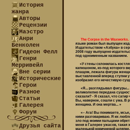
История
жанра
Авторы
Рецензии
Маэстро
Анри
The Corpse in the Waxworks.
языке роман был выпущен изда
Бенколен
Издательством «Азбука» в сери
Гидеон Фелл
2008 году выпущено издательс
под одноименным названием.
Генри
Мерривейл
«У стены склонилась костляв
капюшоном, из-под которого в
Вне серии
плащом, лежала фигура женщин
выставленной вперед ступни у
Исторические
изобразил его нечестивую сущ
Герои
«Я... разглядывал фигуры... т
Разное
великолепно передана сущность,
сказали? - Я сказал, что сатир
Статьи
Вы, наверное, сошли с ума. В р
Галерея
женщина. И она мертва... »
Форум
«– Ага! Вы понимаете, мсье, 
ними разговариваю. Я их люблю
зло под моими пальцами обрета
Друзья сайта
меня в Галерее ужасов, такая 
маленькой коричневой шляпке…