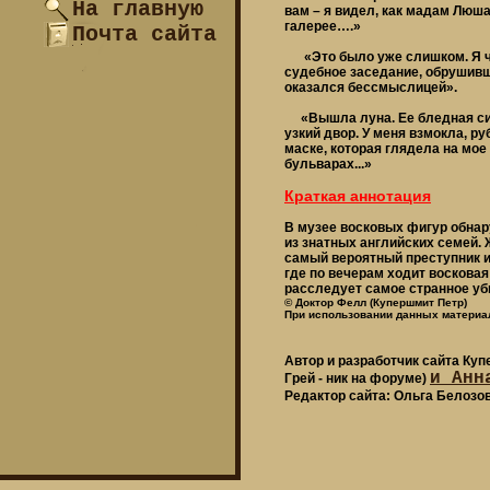
На главную
вам – я видел, как мадам Люша
галерее….»
Почта сайта
«Это было уже слишком. Я чув
судебное заседание, обрушив
оказался бессмыслицей».
«Вышла луна. Ее бледная син
узкий двор. У меня взмокла, р
маске, которая глядела на мое
бульварах...»
Краткая аннотация
В музее восковых фигур обнар
из знатных английских семей. 
самый вероятный преступник и
где по вечерам ходит воскова
расследует самое странное уби
© Доктор Фелл (Купершмит Петр)
При использовании данных материал
Автор и разработчик сайта Ку
и Анн
Грей - ник на форуме)
Редактор сайта: Ольга Белозо