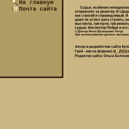
На главную
Судья, особенно неподкупный 
Почта сайта
отправляет за решетку. И сред
как строгий и справедливый. И
даже не успел шага ступить, ка
выстрела, три пули, три револ
судью. Инспектор Пейдж и его 
© Доктор Фелл (Купершмит Петр)
При использовании данных материал
Автор и разработчик сайта Ку
и Анн
Грей - ник на форуме)
Редактор сайта: Ольга Белозо