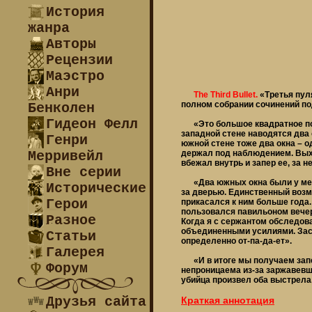
История
жанра
Авторы
Рецензии
Маэстро
Анри
The Third Bullet.
«Третья пул
полном собрании сочинений п
Бенколен
Гидеон Фелл
«Это большое квадратное по
западной стене наводятся два 
Генри
южной стене тоже два окна – од
Мерривейл
держал под наблюдением. Выход
вбежал внутрь и запер ее, за 
Вне серии
«Два южных окна были у меня 
Исторические
за дверью. Единственный возм
Герои
прикасался к ним больше года
пользовался павильоном вечер
Разное
Когда я с сержантом обследов
объединенными усилиями. Засов
Статьи
определенно от-па-да-ет».
Галерея
«И в итоге мы получаем запеч
Форум
непроницаема из-за заржавевш
убийца произвел оба выстрела, 
Друзья сайта
Краткая аннотация