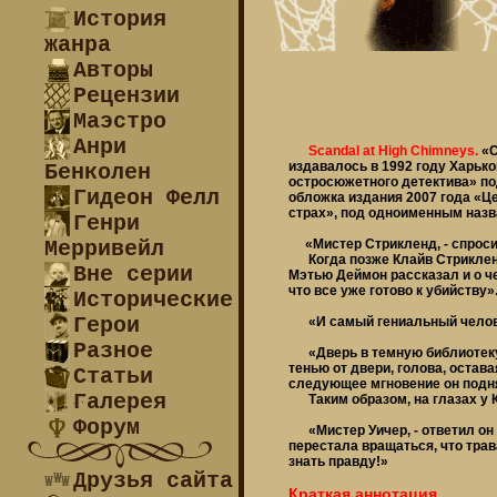
История
жанра
Авторы
Рецензии
Маэстро
Анри
Scandal at High Chimneys.
«С
издавалось в 1992 году Харьк
Бенколен
остросюжетного детектива» по
Гидеон Фелл
обложка издания 2007 года «Ц
страх», под одноименным назв
Генри
Мерривейл
«Мистер Стрикленд, - спросил
Когда позже Клайв Стрикленд в
Вне серии
Мэтью Деймон рассказал и о чем
что все уже готово к убийству»
Исторические
Герои
«И самый гениальный человек 
Разное
«Дверь в темную библиотеку 
тенью от двери, голова, остава
Статьи
следующее мгновение он подня
Галерея
Таким образом, на глазах у К
Форум
«Мистер Уичер, - ответил он в
перестала вращаться, что трав
знать правду!»
Друзья сайта
Краткая аннотация