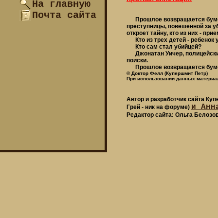
На главную
Почта сайта
Прошлое возвращается бумера
преступницы, повешенной за уб
откроет тайну, кто из них - пр
Кто из трех детей - ребенок 
Кто сам стал убийцей?
Джонатан Уичер, полицейский 
поиски.
Прошлое возвращается буме
© Доктор Фелл (Купершмит Петр)
При использовании данных материал
Автор и разработчик сайта Ку
и Анн
Грей - ник на форуме)
Редактор сайта: Ольга Белозо