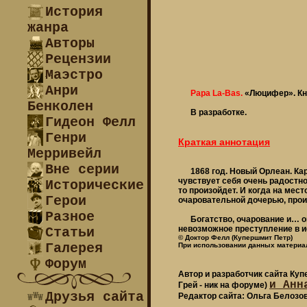
История
жанра
Авторы
Рецензии
Маэстро
Анри
Papa La-Bas.
«Люцифер». Кни
Бенколен
В разработке.
Гидеон Фелл
Генри
Краткая аннотация
Мерривейл
Вне серии
1868 год. Новый Орлеан. Карн
чувствует себя очень радостно
Исторические
то произойдет. И когда на мес
Герои
очаровательной дочерью, прои
Разное
Богатство, очарование и… опа
невозможное преступление в 
Статьи
© Доктор Фелл (Купершмит Петр)
Галерея
При использовании данных материал
Форум
Автор и разработчик сайта Ку
и Анн
Грей - ник на форуме)
Друзья сайта
Редактор сайта: Ольга Белозо