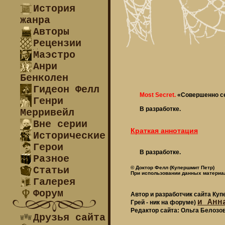
История
жанра
Авторы
Рецензии
Маэстро
Анри
Бенколен
Гидеон Фелл
Most Secret.
«Совершенно се
Генри
В разработке.
Мерривейл
Вне серии
Краткая аннотация
Исторические
Герои
В разработке.
Разное
Статьи
© Доктор Фелл (Купершмит Петр)
При использовании данных материал
Галерея
Форум
Автор и разработчик сайта Ку
и Анн
Грей - ник на форуме)
Редактор сайта: Ольга Белозо
Друзья сайта