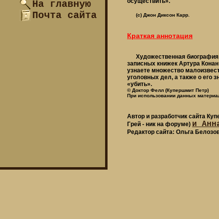
осуществить».
На главную
Почта сайта
(c) Джон Диксон Карр.
Краткая аннотация
Художественная биография, о
записных книжек Артура Конан
узнаете множество малоизвест
уголовных дел, а также о его
«убить».
© Доктор Фелл (Купершмит Петр)
При использовании данных материал
Автор и разработчик сайта Ку
и Анн
Грей - ник на форуме)
Редактор сайта: Ольга Белозо