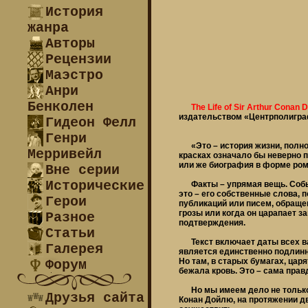
История
жанра
Авторы
Рецензии
Маэстро
Анри
Бенколен
The Life of Sir Arthur Conan 
издательством «Центрполиграф
Гидеон Фелл
Генри
«Это – история жизни, полной
Мерривейл
красках означало бы неверно п
или же биография в форме ром
Вне серии
Исторические
Факты – упрямая вещь. Событи
это – его собственные слова, 
Герои
публикаций или писем, обращен
грозы или когда он царапает з
Разное
подтверждения.
Статьи
Текст включает даты всех важ
Галерея
является единственно подлинн
Но там, в старых бумагах, царя
Форум
бежала кровь. Это – сама прав
Но мы имеем дело не только 
Друзья сайта
Конан Дойлю, на протяжении дв