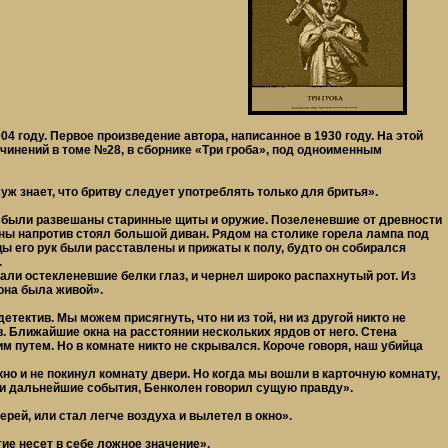
 году. Первое произведение автора, написанное в 1930 году. На этой
чинений в томе №28, в сборнике «Три гроба», под одноименным
уж знает, что бритву следует употреблять только для бритья».
х были развешаны старинные щиты и оружие. Позеленевшие от древности
ны напротив стоял большой диван. Рядом на столике горела лампа под
ы его рук были расставлены и прижаты к полу, будто он собирался
.
али остекленевшие белки глаз, и чернел широко распахнутый рот. Из
она была живой».
тектив. Мы можем присягнуть, что ни из той, ни из другой никто не
в. Ближайшие окна на расстоянии нескольких ярдов от него. Стена
им путем. Но в комнате никто не скрывался. Короче говоря, наш убийца
но и не покинул комнату двери. Но когда мы вошли в карточную комнату,
зали дальнейшие события, Бенколен говорил сущую правду».
рей, или стал легче воздуха и вылетел в окно».
е несет в себе ложное значение».