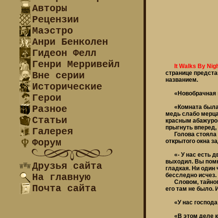
Авторы
Рецензии
Маэстро
Анри Бенколен
Гидеон Фелл
Генри Мерривейл
It Walks By Nigh
странице предста
Вне серии
названием.
Исторические
«Новобрачная прос
Герои
Разное
«Комната была пр
медь слабо мерца
Статьи
красным абажуром
прыгнуть вперед, 
Галерея
Голова стояла в 
Форум
открытого окна з
«- У нас есть две
выходил. Вы помн
Друзья сайта
гладкая. Ни один 
На главную
бесследно исчез.
Словом, тайного 
Почта сайта
его там не было.
«У нас господа е
«В этом деле каж