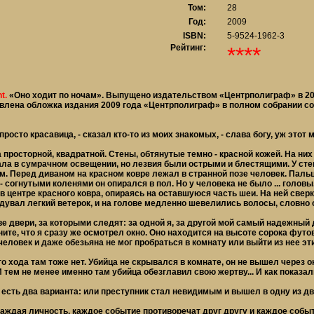
Том:
28
Год:
2009
ISBN:
5-9524-1962-3
Рейтинг:
****
t.
«Оно ходит по ночам». Выпущено издательством «Центрполиграф» в 2004
влена обложка издания 2009 года «Центрполиграф» в полном собрании со
то красавица, - сказал кто-то из моих знакомых, - слава богу, уж этот м
осторной, квадратной. Стены, обтянутые темно - красной кожей. На ни
ла в сумрачном освещении, но лезвия были острыми и блестящими. У сте
. Перед диваном на красном ковре лежал в странной позе человек. Пальц
- согнутыми коленями он опирался в пол. Но у человека не было ... головы
центре красного ковра, опираясь на оставшуюся часть шеи. На ней сверк
адувал легкий ветерок, и на голове медленно шевелились волосы, словно 
 двери, за которыми следят: за одной я, за другой мой самый надежный де
ите, что я сразу же осмотрел окно. Оно находится на высоте сорока футо
человек и даже обезьяна не мог пробраться в комнату или выйти из нее эт
хода там тоже нет. Убийца не скрывался в комнате, он не вышел через ок
 И тем не менее именно там убийца обезглавил свою жертву... И как пока
сть два варианта: или преступник стал невидимым и вышел в одну из две
дая личность, каждое событие противоречат друг другу и каждое событи