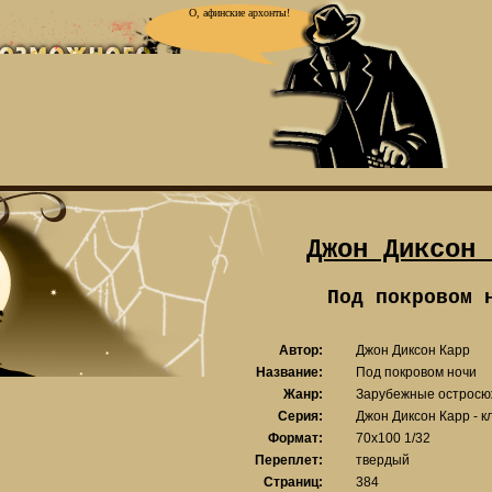
О, афинские архонты!
Джон Диксон 
Под покровом 
Автор:
Джон Диксон Карр
Название:
Под покровом ночи
Жанр:
Зарубежные остросю
Серия:
Джон Диксон Карр - к
Формат:
70x100 1/32
Переплет:
твердый
Страниц:
384