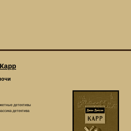
Карр
ночи
жетные детективы
лассика детектива