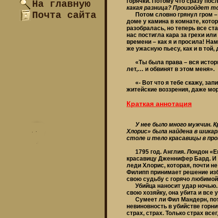
горячки. Потому что сразу пос
На главную
какая разница? Произойдет то
Почта сайта
Потом словно грянул гром – у
доме у камина в комнате, кото
разобралась, но теперь все ст
нас постигла кара за грехи ил
времени – как я и просила! Н
же ужасную пьесу, как и в той,
«Ты была права – вся история
лет,… и обвинят в этом меня».
«- Вот что я тебе скажу, запи
житейские воззрения, даже мора
Краткая аннотация
У нее было много мужчин. К
Хлорис» была найдена в шикар
столе и тело красавицы в пр
1795 год. Англия. Лондон «Ег
красавицу Дженнифер Бард. И 
леди Хлорис, которая, почти н
Филипп принимает решение изб
свою судьбу с горячо любимой
Убийца наносит удар ночью. В
свою хозяйку, она убита и все 
Сумеет ли Фил Мандерн, пото
невиновность в убийстве горни
страх, страх. Только страх всег