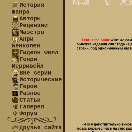
История
жанра
Авторы
Рецензии
Маэстро
Анри
Fear is the Same
«Тот же сам
обложка издания 2007 года «Ц
Бенколен
страх», под одноименным назв
Гидеон Фелл
Генри
Мерривейл
Вне серии
Исторические
Герои
Разное
Статьи
Галерея
Форум
«-Но я действительно винова
Друзья сайта
могли перенестись на сто пя