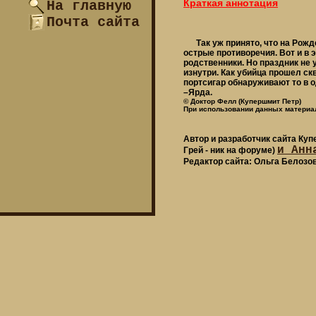
Краткая аннотация
На главную
Почта сайта
Так уж принято, что на Рожд
острые противоречия. Вот и в 
родственники. Но праздник не 
изнутри. Как убийца прошел ск
портсигар обнаруживают то в о
–Ярда.
© Доктор Фелл (Купершмит Петр)
При использовании данных материал
Автор и разработчик сайта Ку
и Анн
Грей - ник на форуме)
Редактор сайта: Ольга Белозо