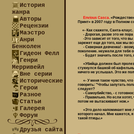
История
жанра
Авторы
Envious Casca.
«Рождествен
Принт» в 2007 году в Полном с
Рецензии
«- Как скажете, Санта-клаус. 
Маэстро
- Дорогая, разве это не пора 
Анри
-Это зависит от того, что вы 
зарежет еще до того, как мы в
Бенколен
- Скверная девченка! - возмут
поколение. неужели для тебя о
Гидеон Фелл
- Будет значить после того, к
Генри
«Убийца должен был пролезть г
Мерривейл
стукнулся башкой об кафельный
ничего не услышал. Это же по
Вне серии
Исторические
«- У меня такое чувство, что
говорить: "Чтобы запутать поли
Герои
следует?
- Самоубийство, - с готовнос
Разное
- Правильно. Но если хотят, ч
Статьи
потом не вытаскивают нож.»
Галерея
«Это дело напоминает мне лаб
Форум
которого начал. Мне кажется, 
такой птицы.»
Друзья сайта