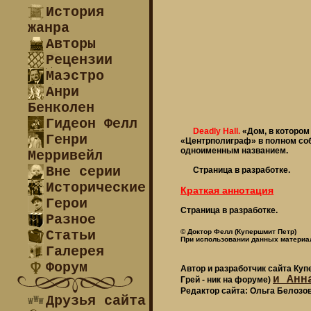
История
жанра
Авторы
Рецензии
Маэстро
Анри
Бенколен
Гидеон Фелл
Deadly Hall.
«Дом, в котором
Генри
«Центрполиграф» в полном собр
одноименным названием.
Мерривейл
Вне серии
Страница в разработке.
Исторические
Краткая аннотация
Герои
Страница в разработке.
Разное
Статьи
© Доктор Фелл (Купершмит Петр)
При использовании данных материал
Галерея
Форум
Автор и разработчик сайта Ку
и Анн
Грей - ник на форуме)
Редактор сайта: Ольга Белозо
Друзья сайта