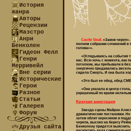
История
жанра
Авторы
Рецензии
Маэстро
Анри
Castle Skull.
«Замок череп».
полном собрании сочинений в 
Бенколен
голова»».
Гидеон Фелл
«Оглядываясь на события той 
Генри
нас. Всю ночь с момента, как 
Мерривейл
потолком, мы пребывали в безз
энергично предавались веселью
Вне серии
сидела Смерть. И она была хо
Исторические
«Это был ее обед, обед СМЕ
Герои
«Она указала в центр стола, 
Разное
украшенный по краям нелепым 
Статьи
Краткая аннотация
Галерея
Звезда сцены Майрон Алисон 
Форум
драматические постановки. Но в
затем облит керосином и подд
черепа, высоко на берегу Рейн
Друзья сайта
Бенколену придется выяснить 
раскрутить дела сомнительног