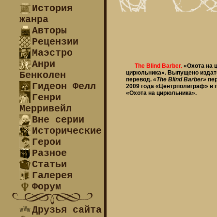
История
жанра
Авторы
Рецензии
Маэстро
Анри
The Blind Barber.
«Охота на 
цирюльника». Выпущено издате
Бенколен
перевод.
«The Blind Barber»
пер
Гидеон Фелл
2009 года «Центрполиграф» в 
«Охота на цирюльника».
Генри
Мерривейл
Вне серии
Исторические
Герои
Разное
Статьи
Галерея
Форум
Друзья сайта