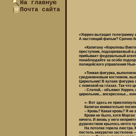
На главную
Почта сайта
«Уоррен вытащил телеграмму из
А настоящий фильм? Срочно бе
«Капитану «Королевы Виктор
преступник, подозреваемый в 
прибывает федеральный агент
понаблюдайте за особо подоз
полицейского управления Нью-
«Тонкая фигурка, выполненна
средневековым костюмом, вызв
Цирюльник! В кулаке фигурка 
с повязкой на глазах. Так что 
- Слепой, - объявил Уоррен, см
цирюльник... воскресенье... ко
«- Вот здесь ее прихлопнули 
Капитан внимательно посмот
– Кровь? Какая кровь? Я не в
Крови не было, хотя Морган тв
ничего. И вновь у него неприя
дурачеством крылось нечто чу
На потолке горела люстра. Ко
постель аккуратно застелена —