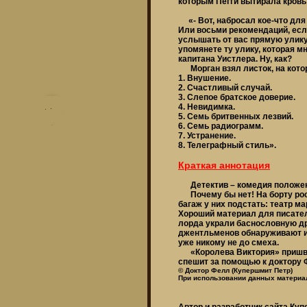
которым Пегги вытирала кровь 
«- Вот, набросал кое-что для 
Или восьми рекомендаций, есл
услышать от вас прямую улику
упомянете ту улику, которая мн
капитана Уистлера. Ну, как?
Морган взял листок, на кото
1. Внушение.
2. Счастливый случай.
3. Слепое братское доверие.
4. Невидимка.
5. Семь бритвенных лезвий.
6. Семь радиограмм.
7. Устранение.
8. Телеграфный стиль».
Краткая аннотация
Детектив – комедия положе
Почему бы нет! На борту рос
багаж у них подстать: театр 
Хороший материал для писателя
лорда украли баснословную др
джентльменов обнаруживают и
уже никому не до смеха.
«Королева Виктория» пришварт
спешит за помощью к доктору 
© Доктор Фелл (Купершмит Петр)
При использовании данных материал